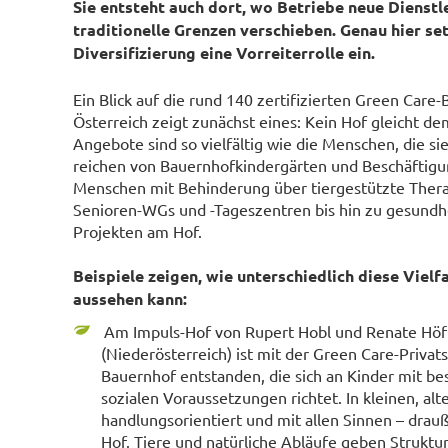
Sie entsteht auch dort, wo Betriebe neue Dienst
traditionelle Grenzen verschieben. Genau hier se
Diversifizierung eine Vorreiterrolle ein.
Ein Blick auf die rund 140 zertifizierten Green Care-
Österreich zeigt zunächst eines: Kein Hof gleicht d
Angebote sind so vielfältig wie die Menschen, die sie
reichen von Bauernhofkindergärten und Beschäftigu
Menschen mit Behinderung über tiergestützte Ther
Senioren-WGs und -Tageszentren bis hin zu gesundh
Projekten am Hof.
Beispiele zeigen, wie unterschiedlich diese Vielfa
aussehen kann:
Am Impuls-Hof von Rupert Hobl und Renate Höfl
(Niederösterreich) ist mit der Green Care-Privat
Bauernhof entstanden, die sich an Kinder mit b
sozialen Voraussetzungen richtet. In kleinen, al
handlungsorientiert und mit allen Sinnen – dra
Hof. Tiere und natürliche Abläufe geben Struktur