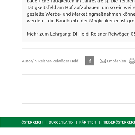
bäuerliche Tätigkeiten im Jahreskreis). Die Teil
Tätigkeitsfeld am Hof aufzubauen, um so ein wei
gezielte Werbe- und Marketingmaßnahmen können
werden – die Bandbreite der Möglichkeiten ist gro
Mehr zum Lehrgang: DI Heidi Reisner-Reiwöger, 
Autor/in: Reisner-Reiwöger Heidi
Empfehlen
ÖSTERREICH
BURGENLAND
KÄRNTEN
NIEDERÖSTERREIC