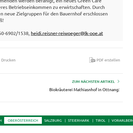
nehmenden werden befähigt, ein neues Green Care
teres Betriebseinkommen zu erwirtschaften. Durch
 neue Zielgruppen für den Bauernhof erschlossen
ß!
050-6902/1538,
heidi.reisner-reiwoeger@lk-ooe.at
Drucken
PDF erstellen
ZUM NÄCHSTEN ARTIKEL
Biokräuterei Mathiasnhof in Ottnang:
H
OBERÖSTERREICH
SALZBURG
STEIERMARK
TIROL
VORARLBER