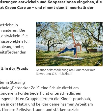
leistungen entwickeln und Kooperationen eingehen, die
tzt Green Care an – und nimmt damit innerhalb der
Betriebe in
em anderen. Die
 entwickeln. Sie
ngsprojekten für
apieangebote,
eitsfördernden
lt in der Praxis
Gesundheitsförderung am Bauernhof mit
Bewegung
© Ulrich Zinell
er in Stössing
schule „Entdecker-Zeit“ eine Schule direkt am
esonderem Förderbedarf und unterschiedlichen
tersgemischten Gruppen lernen die Kinder praxisnah,
ußen in der Natur und bei der gemeinsamen Arbeit am
, fördern Selbstvertrauen und stärken soziale