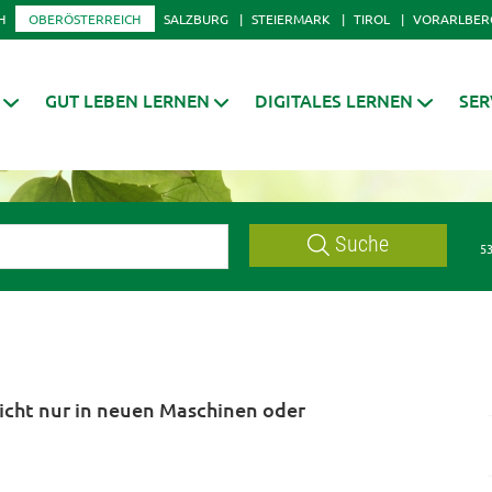
H
OBERÖSTERREICH
SALZBURG
STEIERMARK
TIROL
VORARLBER
GUT LEBEN LERNEN
DIGITALES LERNEN
SER
Suche
53
nicht nur in neuen Maschinen oder