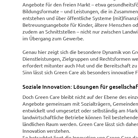
Angebote für den freien Markt – etwa gesundheitsf
Bildungsformate – und Leistungen, die in Zusammen
entstehen und über öffentliche Systeme (mit)finanzi
Betreuungsangebote für Kinder, ältere Menschen o
zudem an Schnittstellen – nicht nur zwischen Landwi
im Übergang zum Gewerbe.
Genau hier zeigt sich die besondere Dynamik von Gr
Dienstleistungen, Zielgruppen und Rechtsformen w
erfordert mitunter auch Mut und die Bereitschaft z
Sinn lässt sich Green Care als besonders innovative 
Soziale Innovation: Lösungen für gesellscha
Doch Green Care bleibt nicht auf der Ebene des einz
Angebote gemeinsam mit Sozialträgern, Gemeinden 
entwickelt und umgesetzt oder selbständig am Mar
landwirtschaftliche Betriebe können Teil bestehend
ländlichen Raum werden. Green Care lässt sich daher n
Innovation verstehen.
So betrachtet liegt die Innovation von Green Care 