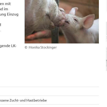
en mit
nd im
ung Einzug
.
d
.
gende LK-
© Monika Stockinger
ossene Zucht- und Mastbetriebe