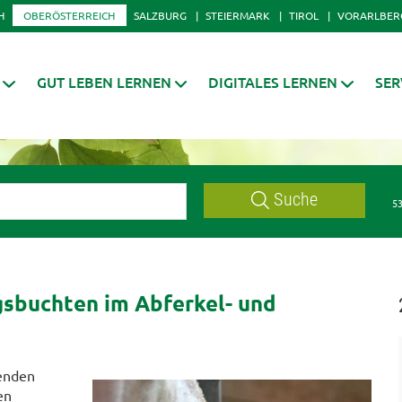
H
OBERÖSTERREICH
SALZBURG
STEIERMARK
TIROL
VORARLBER
GUT LEBEN LERNEN
DIGITALES LERNEN
SER
Suche
53
sbuchten im Abferkel- und
renden
en