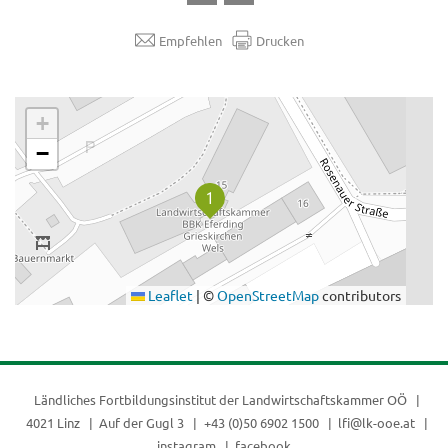
Empfehlen
Drucken
.
+
−
Leaflet
|
©
OpenStreetMap
contributors
Ländliches Fortbildungsinstitut der
Landwirtschaftskammer OÖ
4021 Linz
Auf der Gugl 3
+43 (0)50 6902 1500
lfi@lk-ooe.at
instagram
facebook