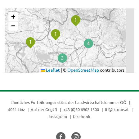
.
+
−
Leaflet
|
©
OpenStreetMap
contributors
Ländliches Fortbildungsinstitut der
Landwirtschaftskammer OÖ
4021 Linz
Auf der Gugl 3
+43 (0)50 6902 1500
lfi@lk-ooe.at
instagram
facebook